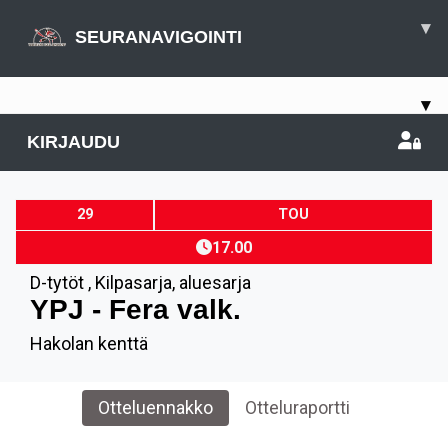
▾
SEURANAVIGOINTI
▾
KIRJAUDU
29
TOU
17.00
D-tytöt
,
Kilpasarja, aluesarja
YPJ - Fera valk.
Hakolan kenttä
Otteluennakko
Otteluraportti