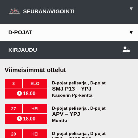
▾
SEURANAVIGOINTI
D-POJAT
▾
KIRJAUDU
Viimeisimmät ottelut
D-pojat pelisarja , D-pojat
3
ELO
SMJ P13
–
YPJ
18.00
Kasoerin Pp-kenttä
D-pojat pelisarja , D-pojat
27
HEI
APV
–
YPJ
18.00
Monttu
D-pojat pelisarja , D-pojat
20
HEI