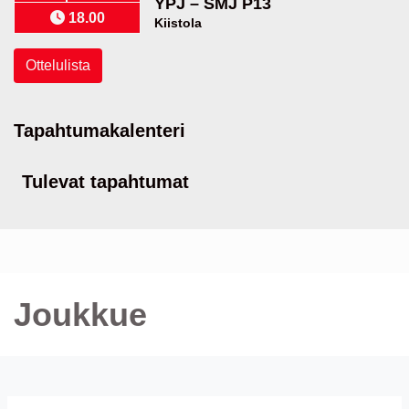
YPJ
–
SMJ P13
18.00
Kiistola
Ottelulista
Tapahtumakalenteri
Tulevat tapahtumat
Joukkue