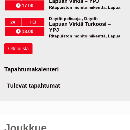
Lapuan Virkiä
–
YPJ
17.00
Ritapuiston monitoimikenttä, Lapua
D-tytöt pelisarja , D-tytöt
24
HEI
Lapuan Virkiä Turkoosi
–
YPJ
18.00
Ritapuiston monitoimikenttä, Lapua
Ottelulista
Tapahtumakalenteri
Tulevat tapahtumat
Joukkue