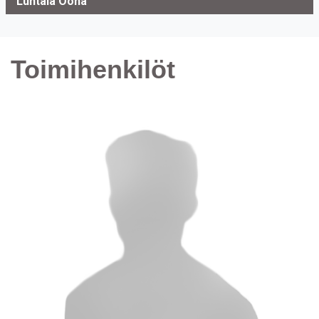
Luhtala Oona
Toimihenkilöt