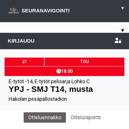
▾
SEURANAVIGOINTI
▾
KIRJAUDU
27
TOU
18.00
E-tytöt -14
,
E-tytöt pelisarja Lohko C
YPJ - SMJ T14, musta
Hakolan pesäpallostadion
Otteluennakko
Otteluraportti