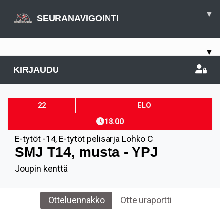
▾
SEURANAVIGOINTI
▾
KIRJAUDU
22
ELO
18.00
E-tytöt -14
,
E-tytöt pelisarja Lohko C
SMJ T14, musta - YPJ
Joupin kenttä
Otteluennakko
Otteluraportti