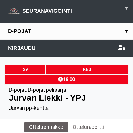
▾
SEURANAVIGOINTI
D-POJAT
▾
KIRJAUDU
29
KES
18.00
D-pojat
,
D-pojat pelisarja
Jurvan Liekki - YPJ
Jurvan pp-kenttä
Otteluennakko
Otteluraportti