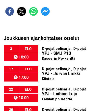
Joukkueen ajankohtaiset ottelut
D-pojat pelisarja , D-pojat
3
ELO
YPJ - SMJ P13
18:00
Kasoerin Pp-kenttä
D-pojat pelisarja , D-pojat
17
ELO
YPJ - Jurvan Liekki
17:00
Kiistola
D-pojat pelisarja , D-pojat
22
ELO
YPJ - Laihian Luja
10:00
Laihian pp-kenttä
D-pojat pelisarja , D-pojat
30
ELO