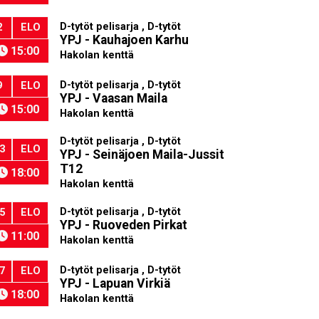
D-tytöt pelisarja , D-tytöt
2
ELO
YPJ - Kauhajoen Karhu
15:00
Hakolan kenttä
D-tytöt pelisarja , D-tytöt
9
ELO
YPJ - Vaasan Maila
15:00
Hakolan kenttä
D-tytöt pelisarja , D-tytöt
3
ELO
YPJ - Seinäjoen Maila-Jussit
T12
18:00
Hakolan kenttä
D-tytöt pelisarja , D-tytöt
5
ELO
YPJ - Ruoveden Pirkat
11:00
Hakolan kenttä
D-tytöt pelisarja , D-tytöt
7
ELO
YPJ - Lapuan Virkiä
18:00
Hakolan kenttä