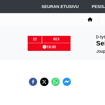
SEURAN ETUSIVU
PESIS
D-ty
22
KES
Se
18.00
Joup