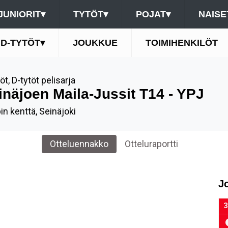
JUNIORIT
▾
TYTÖT
▾
POJAT
▾
NAISE
D-TYTÖT
▾
JOUKKUE
TOIMIHENKILÖT
töt
,
D-tytöt pelisarja
inäjoen Maila-Jussit T14 - YPJ
in kenttä, Seinäjoki
Otteluennakko
Otteluraportti
J
3