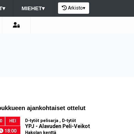
Arkisto
▾
T
▾
MIEHET
▾
oukkueen ajankohtaiset ottelut
D-tytöt pelisarja , D-tytöt
0
HEI
YPJ - Alavuden Peli-Veikot
18:00
Hakolan kenttä