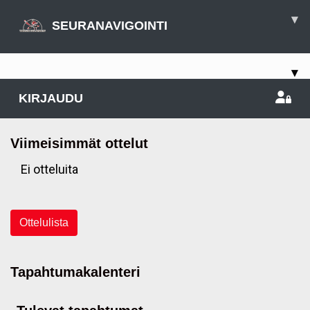
▾
SEURANAVIGOINTI
▾
KIRJAUDU
Viimeisimmät ottelut
Ei otteluita
Ottelulista
Tapahtumakalenteri