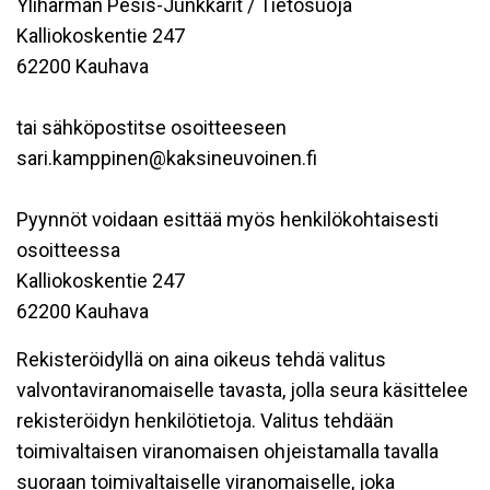
Ylihärmän Pesis-Junkkarit / Tietosuoja
Kalliokoskentie 247
62200 Kauhava
tai sähköpostitse osoitteeseen
sari.kamppinen@kaksineuvoinen.fi
Pyynnöt voidaan esittää myös henkilökohtaisesti
osoitteessa
Kalliokoskentie 247
62200 Kauhava
Rekisteröidyllä on aina oikeus tehdä valitus
valvontaviranomaiselle tavasta, jolla seura käsittelee
rekisteröidyn henkilötietoja. Valitus tehdään
toimivaltaisen viranomaisen ohjeistamalla tavalla
suoraan toimivaltaiselle viranomaiselle, joka