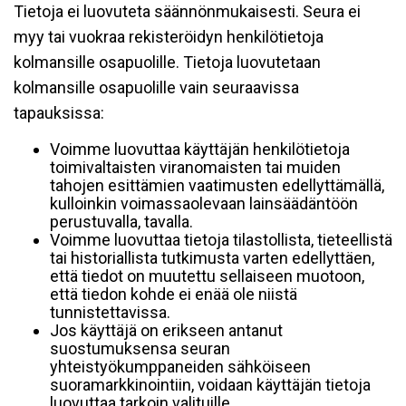
Tietoja ei luovuteta säännönmukaisesti. Seura ei
myy tai vuokraa rekisteröidyn henkilötietoja
kolmansille osapuolille. Tietoja luovutetaan
kolmansille osapuolille vain seuraavissa
tapauksissa:
Voimme luovuttaa käyttäjän henkilötietoja
toimivaltaisten viranomaisten tai muiden
tahojen esittämien vaatimusten edellyttämällä,
kulloinkin voimassaolevaan lainsäädäntöön
perustuvalla, tavalla.
Voimme luovuttaa tietoja tilastollista, tieteellistä
tai historiallista tutkimusta varten edellyttäen,
että tiedot on muutettu sellaiseen muotoon,
että tiedon kohde ei enää ole niistä
tunnistettavissa.
Jos käyttäjä on erikseen antanut
suostumuksensa seuran
yhteistyökumppaneiden sähköiseen
suoramarkkinointiin, voidaan käyttäjän tietoja
luovuttaa tarkoin valituille