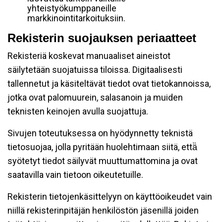
yhteistyökumppaneille
markkinointitarkoituksiin.
Rekisterin suojauksen periaatteet
Rekisteriä koskevat manuaaliset aineistot
säilytetään suojatuissa tiloissa. Digitaalisesti
tallennetut ja käsiteltävät tiedot ovat tietokannoissa,
jotka ovat palomuurein, salasanoin ja muiden
teknisten keinojen avulla suojattuja.
Sivujen toteutuksessa on hyödynnetty teknistä
tietosuojaa, jolla pyritään huolehtimaan siitä, että̈
syötetyt tiedot säilyvät muuttumattomina ja ovat
saatavilla vain tietoon oikeutetuille.
Rekisterin tietojenkäsittelyyn on käyttöoikeudet vain
niillä rekisterinpitäjän henkilöstön jäsenillä joiden