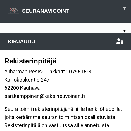
▾
SEURANAVIGOINTI
▾
KIRJAUDU
Rekisterinpitäjä
Ylihärmän Pesis-Junkkarit 1079818-3
Kalliokoskentie 247
62200 Kauhava
sari.kamppinen@kaksineuvoinen.fi
Seura toimii rekisterinpitäjänä niille henkilötiedoille,
joita keräämme seuran toimintaan osallistuvista.
Rekisterinpitäjä on vastuussa sille annetuista