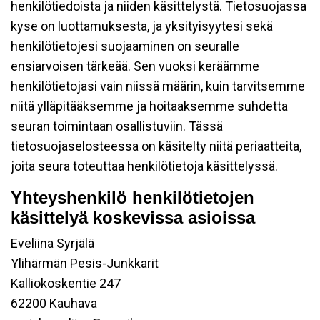
henkilötiedoista ja niiden käsittelystä. Tietosuojassa
kyse on luottamuksesta, ja yksityisyytesi sekä
henkilötietojesi suojaaminen on seuralle
ensiarvoisen tärkeää. Sen vuoksi keräämme
henkilötietojasi vain niissä määrin, kuin tarvitsemme
niitä ylläpitääksemme ja hoitaaksemme suhdetta
seuran toimintaan osallistuviin. Tässä
tietosuojaselosteessa on käsitelty niitä periaatteita,
joita seura toteuttaa henkilötietoja käsittelyssä.
Yhteyshenkilö henkilötietojen
käsittelyä koskevissa asioissa
Eveliina Syrjälä
Ylihärmän Pesis-Junkkarit
Kalliokoskentie 247
62200 Kauhava