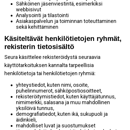
Sähköinen jäsenviestintä, esimerkiksi
webbisivut
Analysointi ja tilastointi
Asiakaspalvelun ja toiminnan toteuttaminen
sekä kehittäminen
Käsiteltävät henkilötietojen ryhmät,
rekisterin tietosisältö
Seura käsittelee rekisteröidystä seuraavia
käyttötarkoituksen kannalta tarpeellisia
henkilötietoja tai henkilötietojen ryhmiä:
yhteystiedot, kuten nimi, osoite,
puhelinnumerot, sähköpostiosoitteet,
rekisteröitymistiedot, kuten käyttäjätunnus,
nimimerkki, salasana ja muu mahdollinen
yksilöivä tunnus,
demografiatiedot, kuten ikä, sukupuoli ja
äidinkieli,
mahdolliset luvat ja suostumukset