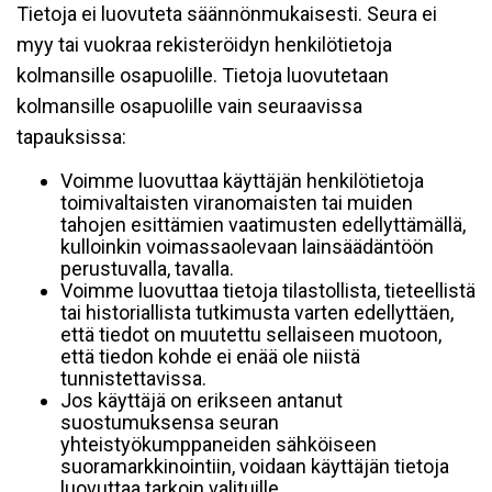
Tietoja ei luovuteta säännönmukaisesti. Seura ei
myy tai vuokraa rekisteröidyn henkilötietoja
kolmansille osapuolille. Tietoja luovutetaan
kolmansille osapuolille vain seuraavissa
tapauksissa:
Voimme luovuttaa käyttäjän henkilötietoja
toimivaltaisten viranomaisten tai muiden
tahojen esittämien vaatimusten edellyttämällä,
kulloinkin voimassaolevaan lainsäädäntöön
perustuvalla, tavalla.
Voimme luovuttaa tietoja tilastollista, tieteellistä
tai historiallista tutkimusta varten edellyttäen,
että tiedot on muutettu sellaiseen muotoon,
että tiedon kohde ei enää ole niistä
tunnistettavissa.
Jos käyttäjä on erikseen antanut
suostumuksensa seuran
yhteistyökumppaneiden sähköiseen
suoramarkkinointiin, voidaan käyttäjän tietoja
luovuttaa tarkoin valituille