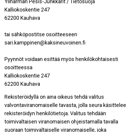
Ylihärmän Pesis-Junkkarit / Tietosuoja
Kalliokoskentie 247
62200 Kauhava
tai sähköpostitse osoitteeseen
sari.kamppinen@kaksineuvoinen.fi
Pyynnöt voidaan esittää myös henkilökohtaisesti
osoitteessa
Kalliokoskentie 247
62200 Kauhava
Rekisteröidyllä on aina oikeus tehdä valitus
valvontaviranomaiselle tavasta, jolla seura käsittelee
rekisteröidyn henkilötietoja. Valitus tehdään
toimivaltaisen viranomaisen ohjeistamalla tavalla
suoraan toimivaltaiselle viranomaiselle, joka