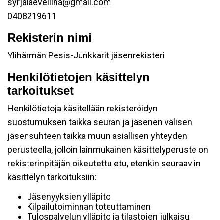
syrjalaeveliina@gmail.com
0408219611
Rekisterin nimi
Ylihärmän Pesis-Junkkarit jäsenrekisteri
Henkilötietojen käsittelyn
tarkoitukset
Henkilötietoja käsitellään rekisteröidyn
suostumuksen taikka seuran ja jäsenen välisen
jäsensuhteen taikka muun asiallisen yhteyden
perusteella, jolloin lainmukainen käsittelyperuste on
rekisterinpitäjän oikeutettu etu, etenkin seuraaviin
käsittelyn tarkoituksiin:
Jäsenyyksien ylläpito
Kilpailutoiminnan toteuttaminen
Tulospalvelun ylläpito ja tilastojen julkaisu