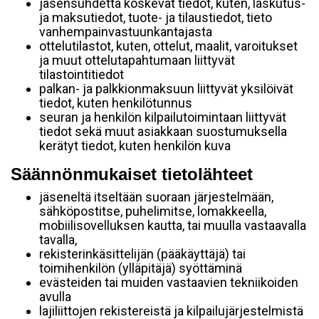
jäsensuhdetta koskevat tiedot, kuten, laskutus-
ja maksutiedot, tuote- ja tilaustiedot, tieto
vanhempainvastuunkantajasta
ottelutilastot, kuten, ottelut, maalit, varoitukset
ja muut ottelutapahtumaan liittyvät
tilastointitiedot
palkan- ja palkkionmaksuun liittyvät yksilöivät
tiedot, kuten henkilötunnus
seuran ja henkilön kilpailutoimintaan liittyvät
tiedot sekä muut asiakkaan suostumuksella
kerätyt tiedot, kuten henkilön kuva
Säännönmukaiset tietolähteet
jäseneltä itseltään suoraan järjestelmään,
sähköpostitse, puhelimitse, lomakkeella,
mobiilisovelluksen kautta, tai muulla vastaavalla
tavalla,
rekisterinkäsittelijän (pääkäyttäjä) tai
toimihenkilön (ylläpitäjä) syöttäminä
evästeiden tai muiden vastaavien tekniikoiden
avulla
lajiliittojen rekistereistä ja kilpailujärjestelmistä