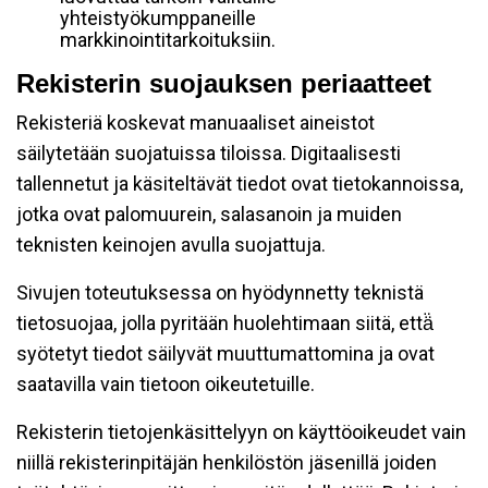
yhteistyökumppaneille
markkinointitarkoituksiin.
Rekisterin suojauksen periaatteet
Rekisteriä koskevat manuaaliset aineistot
säilytetään suojatuissa tiloissa. Digitaalisesti
tallennetut ja käsiteltävät tiedot ovat tietokannoissa,
jotka ovat palomuurein, salasanoin ja muiden
teknisten keinojen avulla suojattuja.
Sivujen toteutuksessa on hyödynnetty teknistä
tietosuojaa, jolla pyritään huolehtimaan siitä, että̈
syötetyt tiedot säilyvät muuttumattomina ja ovat
saatavilla vain tietoon oikeutetuille.
Rekisterin tietojenkäsittelyyn on käyttöoikeudet vain
niillä rekisterinpitäjän henkilöstön jäsenillä joiden