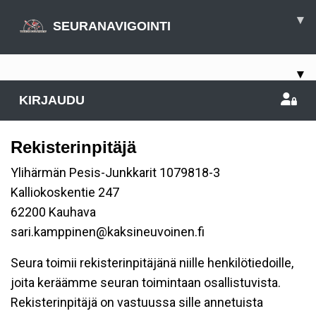
▾
SEURANAVIGOINTI
▾
KIRJAUDU
Rekisterinpitäjä
Ylihärmän Pesis-Junkkarit 1079818-3
Kalliokoskentie 247
62200 Kauhava
sari.kamppinen@kaksineuvoinen.fi
Seura toimii rekisterinpitäjänä niille henkilötiedoille,
joita keräämme seuran toimintaan osallistuvista.
Rekisterinpitäjä on vastuussa sille annetuista