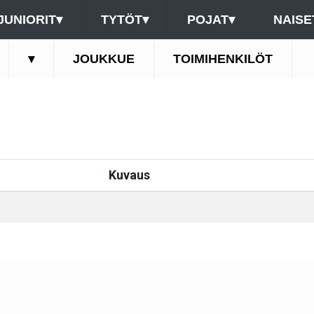
JUNIORIT
▾
TYTÖT
▾
POJAT
▾
NAISE
▾
JOUKKUE
TOIMIHENKILÖT
Kuvaus