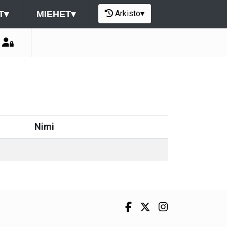
Arkisto
▾
T
▾
MIEHET
▾
Nimi