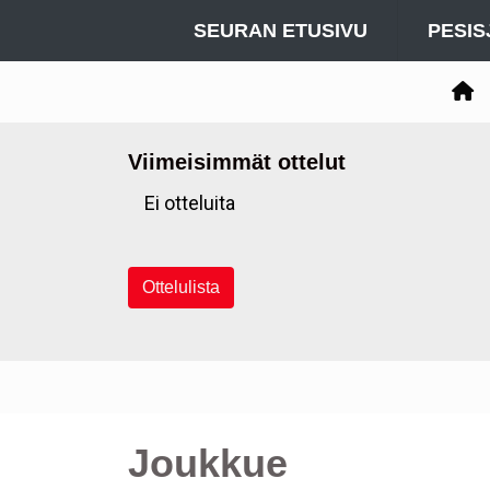
SEURAN ETUSIVU
PESIS
Viimeisimmät ottelut
Ei otteluita
Ottelulista
Joukkue