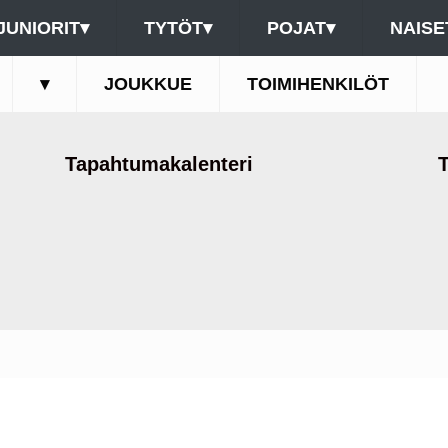
JUNIORIT
▾
TYTÖT
▾
POJAT
▾
NAISE
▾
JOUKKUE
TOIMIHENKILÖT
Tapahtumakalenteri