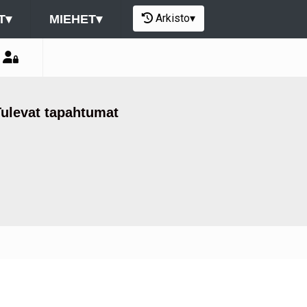
Arkisto
▾
T
▾
MIEHET
▾
Tulevat tapahtumat