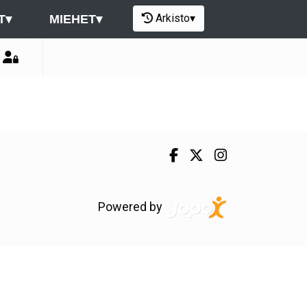
Arkisto
▾
T
▾
MIEHET
▾
Powered by