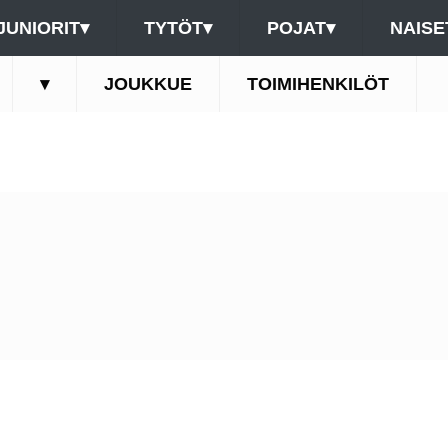
JUNIORIT
▾
TYTÖT
▾
POJAT
▾
NAISE
▾
JOUKKUE
TOIMIHENKILÖT