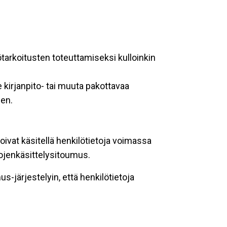
ötarkoitusten toteuttamiseksi kulloinkin
 kirjanpito- tai muuta pakottavaa
een.
oivat käsitellä henkilötietoja voimassa
tojenkäsittelysitoumus.
-järjestelyin, että henkilötietoja