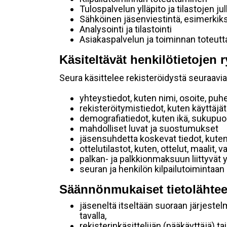
Tulospalvelun ylläpito ja tilastojen ju
Sähköinen jäsenviestintä, esimerkik
Analysointi ja tilastointi
Asiakaspalvelun ja toiminnan toteut
Käsiteltävät henkilötietojen r
Seura käsittelee rekisteröidystä seuraavia 
yhteystiedot, kuten nimi, osoite, puh
rekisteröitymistiedot, kuten käyttäj
demografiatiedot, kuten ikä, sukupuoli 
mahdolliset luvat ja suostumukset
jäsensuhdetta koskevat tiedot, kuten
ottelutilastot, kuten, ottelut, maalit,
palkan- ja palkkionmaksuun liittyvät 
seuran ja henkilön kilpailutoimintaan
Säännönmukaiset tietolähtee
jäseneltä itseltään suoraan järjestel
tavalla,
rekisterinkäsittelijän (pääkäyttäjä) ta