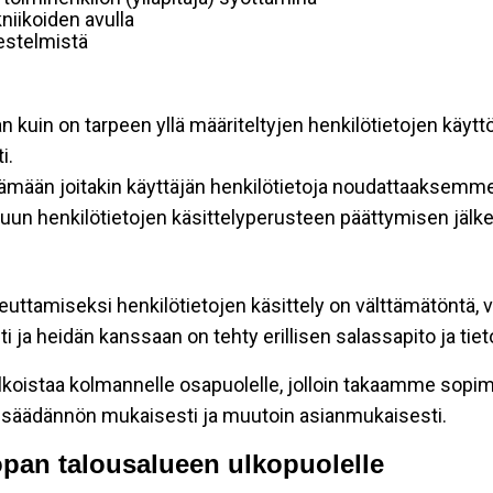
niikoiden avulla
rjestelmistä
an kuin on tarpeen yllä määriteltyjen henkilötietojen käytt
i.
ttämään joitakin käyttäjän henkilötietoja noudattaaksemme
un henkilötietojen käsittelyperusteen päättymisen jälk
teuttamiseksi henkilötietojen käsittely on välttämätöntä, v
 ja heidän kanssaan on tehty erillisen salassapito ja tie
koistaa kolmannelle osapuolelle, jolloin takaamme sopimus
insäädännön mukaisesti ja muutoin asianmukaisesti.
oopan talousalueen ulkopuolelle