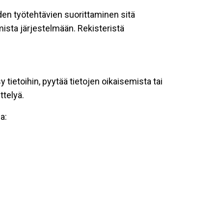
oiden työtehtävien suorittaminen sitä
ista järjestelmään. Rekisteristä
tietoihin, pyytää tietojen oikaisemista tai
ttelyä.
a: