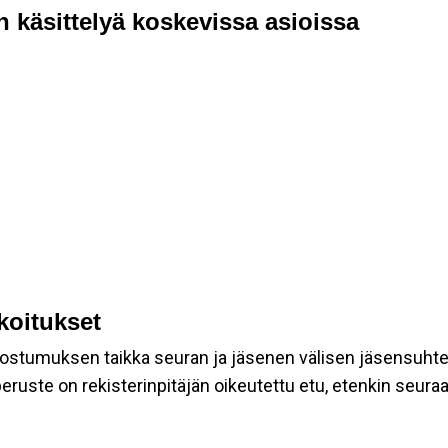
n käsittelyä koskevissa asioissa
rkoitukset
suostumuksen taikka seuran ja jäsenen välisen jäsensuht
eruste on rekisterinpitäjän oikeutettu etu, etenkin seuraav