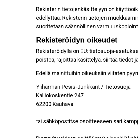
Rekisterin tietojenkäsittelyyn on käyttöoik
edellyttää. Rekisterin tietojen muokkaami
suoritetaan säännöllinen varmuuskopiointi
Rekisteröidyn oikeudet
Rekisteröidyllä on EU: tietosuoja-asetukse
poistoa, rajoittaa käsittelyä, siirtää tiedo
Edellä mainittuihin oikeuksiin viitaten pyynn
Ylihärmän Pesis-Junkkarit / Tietosuoja
Kalliokoskentie 247
62200 Kauhava
tai sähköpostitse osoitteeseen sari.kam