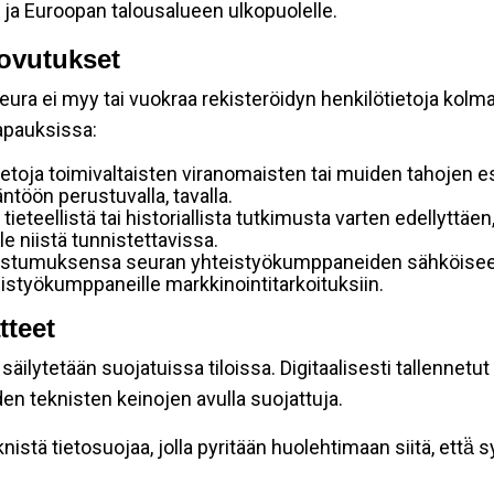
 ja Euroopan talousalueen ulkopuolelle.
ovutukset
ura ei myy tai vuokraa rekisteröidyn henkilötietoja kolman
tapauksissa:
etoja toimivaltaisten viranomaisten tai muiden tahojen e
töön perustuvalla, tavalla.
 tieteellistä tai historiallista tutkimusta varten edellyttäe
e niistä tunnistettavissa.
uostumuksensa seuran yhteistyökumppaneiden sähköiseen 
hteistyökumppaneille markkinointitarkoituksiin.
tteet
äilytetään suojatuissa tiloissa. Digitaalisesti tallennetut 
en teknisten keinojen avulla suojattuja.
stä tietosuojaa, jolla pyritään huolehtimaan siitä, että̈