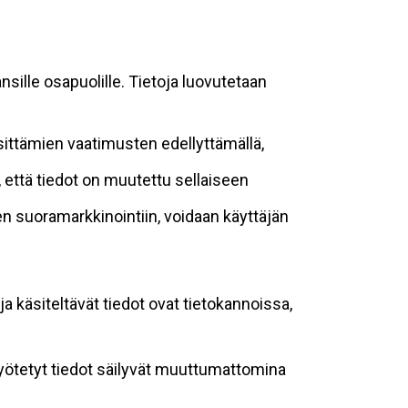
sille osapuolille. Tietoja luovutetaan
sittämien vaatimusten edellyttämällä,
n, että tiedot on muutettu sellaiseen
suoramarkkinointiin, voidaan käyttäjän
ja käsiteltävät tiedot ovat tietokannoissa,
 syötetyt tiedot säilyvät muuttumattomina