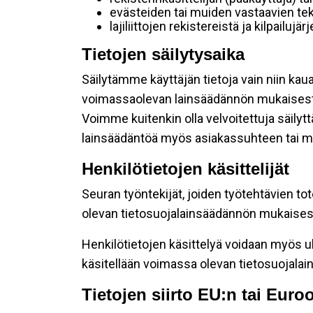
evästeiden tai muiden vastaavien tek
lajiliittojen rekistereistä ja kilpailujä
Tietojen säilytysaika
Säilytämme käyttäjän tietoja vain niin kau
voimassaolevan lainsäädännön mukaisest
Voimme kuitenkin olla velvoitettuja säily
lainsäädäntöä myös asiakassuhteen tai mu
Henkilötietojen käsittelijät
Seuran työntekijät, joiden työtehtävien to
olevan tietosuojalainsäädännön mukaisesti
Henkilötietojen käsittelyä voidaan myös ul
käsitellään voimassa olevan tietosuojala
Tietojen siirto EU:n tai Eur