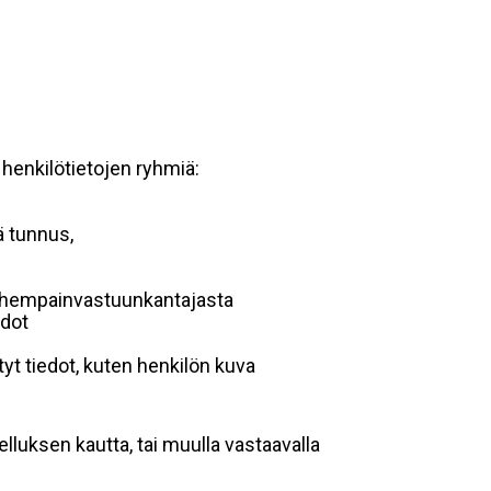
 henkilötietojen ryhmiä:
ä tunnus,
 vanhempainvastuunkantajasta
edot
yt tiedot, kuten henkilön kuva
lluksen kautta, tai muulla vastaavalla