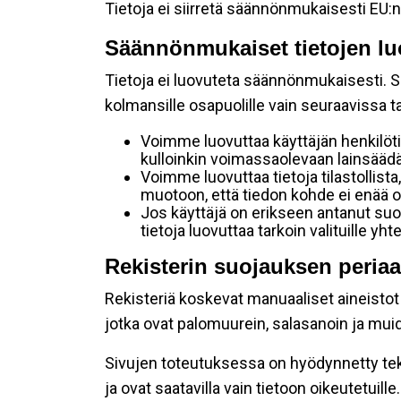
Tietoja ei siirretä säännönmukaisesti EU:n
Säännönmukaiset tietojen lu
Tietoja ei luovuteta säännönmukaisesti. Se
kolmansille osapuolille vain seuraavissa 
Voimme luovuttaa käyttäjän henkilöti
kulloinkin voimassaolevaan lainsäädän
Voimme luovuttaa tietoja tilastollista,
muotoon, että tiedon kohde ei enää ol
Jos käyttäjä on erikseen antanut s
tietoja luovuttaa tarkoin valituille y
Rekisterin suojauksen periaa
Rekisteriä koskevat manuaaliset aineistot s
jotka ovat palomuurein, salasanoin ja muid
Sivujen toteutuksessa on hyödynnetty tekni
ja ovat saatavilla vain tietoon oikeutetuille.