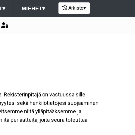
Arkisto
▾
T
▾
MIEHET
▾
a. Rekisterinpitäjä on vastuussa sille
isyytesi sekä henkilötietojesi suojaaminen
rvitsemme niitä ylläpitääksemme ja
tä periaatteita, joita seura toteuttaa