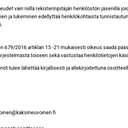
eudet vain niillä rekisterinpitäjän henkilöstön jäsenillä j
nen ja lukeminen edellyttää henkilökohtaista tunnistautum
.
n 679/2016 artiklan 15 -21 mukaisesti oikeus saada pääsy 
t järjestelmästä toiseen sekä vastustaa henkilötietojen käsi
öt tulee lähettää kirjallisesti ja allekirjoitettuna osoitteell
ppinen@kaksineuvoinen.fi