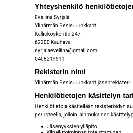
Yhteyshenkilö henkilötietoje
Eveliina Syrjälä
Ylihärmän Pesis-Junkkarit
Kalliokoskentie 247
62200 Kauhava
syrjalaeveliina@gmail.com
0408219611
Rekisterin nimi
Ylihärmän Pesis-Junkkarit jäsenrekisteri
Henkilötietojen käsittelyn ta
Henkilötietoja käsitellään rekisteröidyn 
perusteella, jolloin lainmukainen käsittelyp
Jäsenyyksien ylläpito
Kilpailutoiminnan toteuttaminen