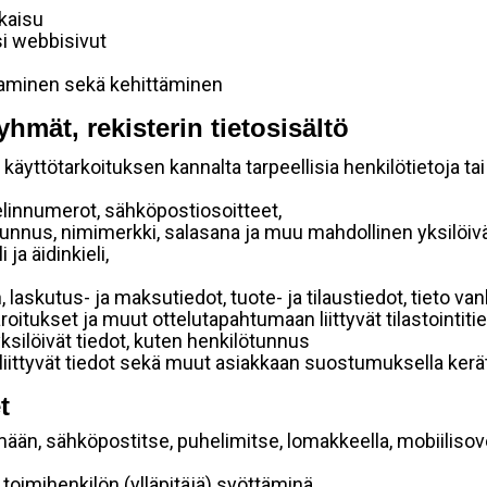
lkaisu
si webbisivut
taminen sekä kehittäminen
yhmät, rekisterin tietosisältö
käyttötarkoituksen kannalta tarpeellisia henkilötietoja tai
elinnumerot, sähköpostiosoitteet,
ätunnus, nimimerkki, salasana ja muu mahdollinen yksilöiv
ja äidinkieli,
, laskutus- ja maksutiedot, tuote- ja tilaustiedot, tieto
 varoitukset ja muut ottelutapahtumaan liittyvät tilastointiti
yksilöivät tiedot, kuten henkilötunnus
 liittyvät tiedot sekä muut asiakkaan suostumuksella kerät
t
mään, sähköpostitse, puhelimitse, lomakkeella, mobiilisove
i toimihenkilön (ylläpitäjä) syöttäminä