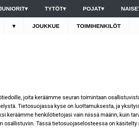
JUNIORIT
▾
TYTÖT
▾
POJAT
▾
NAISE
▾
JOUKKUE
TOIMIHENKILÖT
ilötiedoille, joita keräämme seuran toimintaan osallistuvist
ttelystä. Tietosuojassa kyse on luottamuksesta, ja yksity
ksi keräämme henkilötietojasi vain niissä määrin, kuin ta
allistuviin. Tässä tietosuojaselosteessa on käsitelty nii