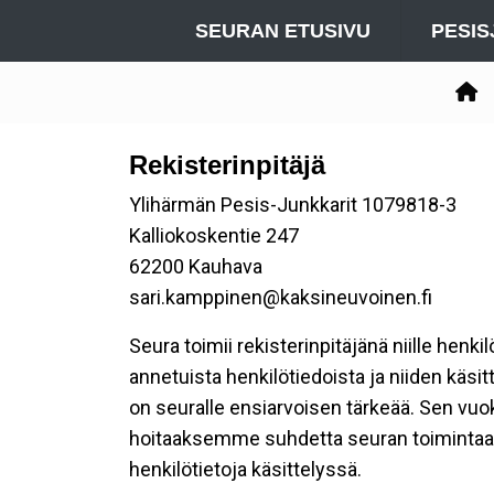
SEURAN ETUSIVU
PESIS
Rekisterinpitäjä
Ylihärmän Pesis-Junkkarit 1079818-3
Kalliokoskentie 247
62200 Kauhava
sari.kamppinen@kaksineuvoinen.fi
Seura toimii rekisterinpitäjänä niille henk
annetuista henkilötiedoista ja niiden käsi
on seuralle ensiarvoisen tärkeää. Sen vuo
hoitaaksemme suhdetta seuran toimintaan os
henkilötietoja käsittelyssä.