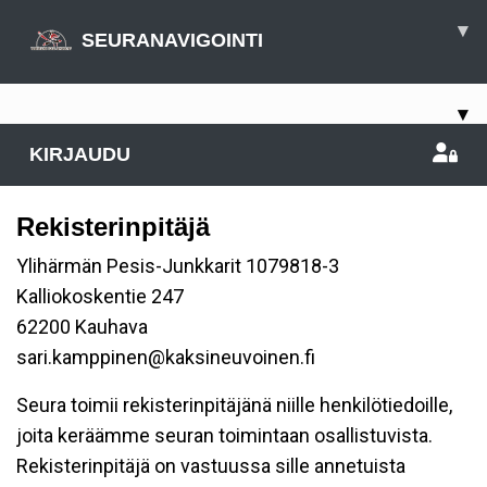
▾
SEURANAVIGOINTI
▾
KIRJAUDU
Rekisterinpitäjä
Ylihärmän Pesis-Junkkarit 1079818-3
Kalliokoskentie 247
62200 Kauhava
sari.kamppinen@kaksineuvoinen.fi
Seura toimii rekisterinpitäjänä niille henkilötiedoille,
joita keräämme seuran toimintaan osallistuvista.
Rekisterinpitäjä on vastuussa sille annetuista