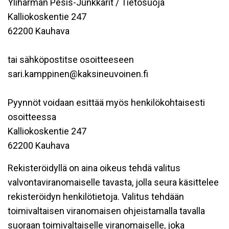
Ylihärmän Pesis-Junkkarit / Tietosuoja
Kalliokoskentie 247
62200 Kauhava
tai sähköpostitse osoitteeseen
sari.kamppinen@kaksineuvoinen.fi
Pyynnöt voidaan esittää myös henkilökohtaisesti
osoitteessa
Kalliokoskentie 247
62200 Kauhava
Rekisteröidyllä on aina oikeus tehdä valitus
valvontaviranomaiselle tavasta, jolla seura käsittelee
rekisteröidyn henkilötietoja. Valitus tehdään
toimivaltaisen viranomaisen ohjeistamalla tavalla
suoraan toimivaltaiselle viranomaiselle, joka