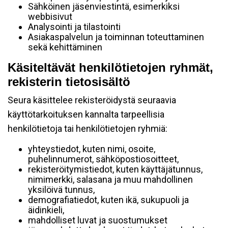
Sähköinen jäsenviestintä, esimerkiksi
webbisivut
Analysointi ja tilastointi
Asiakaspalvelun ja toiminnan toteuttaminen
sekä kehittäminen
Käsiteltävät henkilötietojen ryhmät,
rekisterin tietosisältö
Seura käsittelee rekisteröidystä seuraavia
käyttötarkoituksen kannalta tarpeellisia
henkilötietoja tai henkilötietojen ryhmiä:
yhteystiedot, kuten nimi, osoite,
puhelinnumerot, sähköpostiosoitteet,
rekisteröitymistiedot, kuten käyttäjätunnus,
nimimerkki, salasana ja muu mahdollinen
yksilöivä tunnus,
demografiatiedot, kuten ikä, sukupuoli ja
äidinkieli,
mahdolliset luvat ja suostumukset