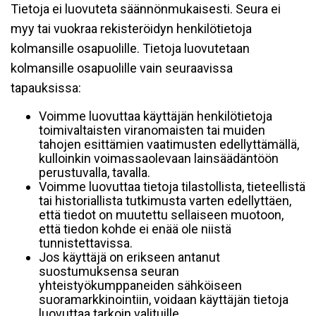
Tietoja ei luovuteta säännönmukaisesti. Seura ei
myy tai vuokraa rekisteröidyn henkilötietoja
kolmansille osapuolille. Tietoja luovutetaan
kolmansille osapuolille vain seuraavissa
tapauksissa:
Voimme luovuttaa käyttäjän henkilötietoja
toimivaltaisten viranomaisten tai muiden
tahojen esittämien vaatimusten edellyttämällä,
kulloinkin voimassaolevaan lainsäädäntöön
perustuvalla, tavalla.
Voimme luovuttaa tietoja tilastollista, tieteellistä
tai historiallista tutkimusta varten edellyttäen,
että tiedot on muutettu sellaiseen muotoon,
että tiedon kohde ei enää ole niistä
tunnistettavissa.
Jos käyttäjä on erikseen antanut
suostumuksensa seuran
yhteistyökumppaneiden sähköiseen
suoramarkkinointiin, voidaan käyttäjän tietoja
luovuttaa tarkoin valituille