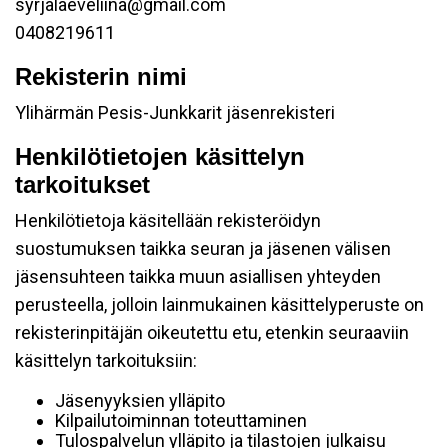
syrjalaeveliina@gmail.com
0408219611
Rekisterin nimi
Ylihärmän Pesis-Junkkarit jäsenrekisteri
Henkilötietojen käsittelyn
tarkoitukset
Henkilötietoja käsitellään rekisteröidyn
suostumuksen taikka seuran ja jäsenen välisen
jäsensuhteen taikka muun asiallisen yhteyden
perusteella, jolloin lainmukainen käsittelyperuste on
rekisterinpitäjän oikeutettu etu, etenkin seuraaviin
käsittelyn tarkoituksiin:
Jäsenyyksien ylläpito
Kilpailutoiminnan toteuttaminen
Tulospalvelun ylläpito ja tilastojen julkaisu