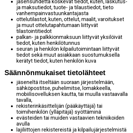
jäsensuhdetta koskevat tiedot, kuten, laskutus-
ja maksutiedot, tuote- ja tilaustiedot, tieto
vanhempainvastuunkantajasta
ottelutilastot, kuten, ottelut, maalit, varoitukset
ja muut ottelutapahtumaan liittyvät
tilastointitiedot
palkan- ja palkkionmaksuun liittyvät yksilöivät
tiedot, kuten henkilötunnus
seuran ja henkilön kilpailutoimintaan liittyvät
tiedot sekä muut asiakkaan suostumuksella
kerätyt tiedot, kuten henkilön kuva
Säännönmukaiset tietolähteet
jäseneltä itseltään suoraan järjestelmään,
sähköpostitse, puhelimitse, lomakkeella,
mobiilisovelluksen kautta, tai muulla vastaavalla
tavalla,
rekisterinkäsittelijän (pääkäyttäjä) tai
toimihenkilön (ylläpitäjä) syöttäminä
evästeiden tai muiden vastaavien tekniikoiden
avulla
lajiliittojen rekistereistä ja kilpailujärjestelmistä