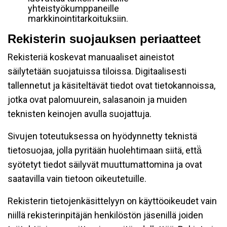
yhteistyökumppaneille
markkinointitarkoituksiin.
Rekisterin suojauksen periaatteet
Rekisteriä koskevat manuaaliset aineistot
säilytetään suojatuissa tiloissa. Digitaalisesti
tallennetut ja käsiteltävät tiedot ovat tietokannoissa,
jotka ovat palomuurein, salasanoin ja muiden
teknisten keinojen avulla suojattuja.
Sivujen toteutuksessa on hyödynnetty teknistä
tietosuojaa, jolla pyritään huolehtimaan siitä, että̈
syötetyt tiedot säilyvät muuttumattomina ja ovat
saatavilla vain tietoon oikeutetuille.
Rekisterin tietojenkäsittelyyn on käyttöoikeudet vain
niillä rekisterinpitäjän henkilöstön jäsenillä joiden