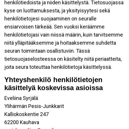
henkilötiedoista ja niiden käsittelystä. Tietosuojassa
kyse on luottamuksesta, ja yksityisyytesi sekä
henkilötietojesi suojaaminen on seuralle
ensiarvoisen tärkeää. Sen vuoksi keräämme
henkilötietojasi vain niissä määrin, kuin tarvitsemme
niitä ylläpitääksemme ja hoitaaksemme suhdetta
seuran toimintaan osallistuviin. Tässä
tietosuojaselosteessa on käsitelty niitä periaatteita,
joita seura toteuttaa henkilötietoja käsittelyssä.
Yhteyshenkilö henkilötietojen
käsittelyä koskevissa asioissa
Eveliina Syrjälä
Ylihärmän Pesis-Junkkarit
Kalliokoskentie 247
62200 Kauhava