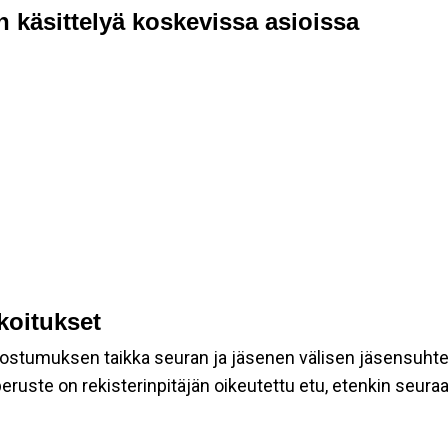
n käsittelyä koskevissa asioissa
rkoitukset
suostumuksen taikka seuran ja jäsenen välisen jäsensuht
eruste on rekisterinpitäjän oikeutettu etu, etenkin seuraav