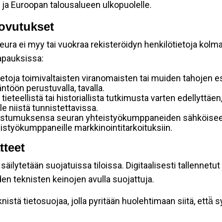
 ja Euroopan talousalueen ulkopuolelle.
ovutukset
ura ei myy tai vuokraa rekisteröidyn henkilötietoja kolman
tapauksissa:
etoja toimivaltaisten viranomaisten tai muiden tahojen e
töön perustuvalla, tavalla.
 tieteellistä tai historiallista tutkimusta varten edellyttäe
e niistä tunnistettavissa.
uostumuksensa seuran yhteistyökumppaneiden sähköiseen 
hteistyökumppaneille markkinointitarkoituksiin.
tteet
äilytetään suojatuissa tiloissa. Digitaalisesti tallennetut 
en teknisten keinojen avulla suojattuja.
stä tietosuojaa, jolla pyritään huolehtimaan siitä, että̈