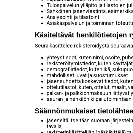
Tulospalvelun ylläpito ja tilastojen ju
Sähköinen jäsenviestintä, esimerkik
Analysointi ja tilastointi
Asiakaspalvelun ja toiminnan toteut
Käsiteltävät henkilötietojen r
Seura käsittelee rekisteröidystä seuraavia 
yhteystiedot, kuten nimi, osoite, puh
rekisteröitymistiedot, kuten käyttäj
demografiatiedot, kuten ikä, sukupuoli 
mahdolliset luvat ja suostumukset
jäsensuhdetta koskevat tiedot, kuten
ottelutilastot, kuten, ottelut, maalit,
palkan- ja palkkionmaksuun liittyvät 
seuran ja henkilön kilpailutoimintaan
Säännönmukaiset tietolähtee
jäseneltä itseltään suoraan järjestel
tavalla,
rekisterinkäsittelijän (pääkäyttäjä) ta