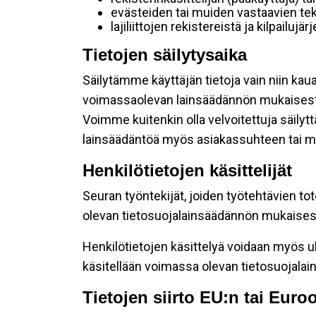
evästeiden tai muiden vastaavien tek
lajiliittojen rekistereistä ja kilpailujä
Tietojen säilytysaika
Säilytämme käyttäjän tietoja vain niin kau
voimassaolevan lainsäädännön mukaisest
Voimme kuitenkin olla velvoitettuja säily
lainsäädäntöä myös asiakassuhteen tai mu
Henkilötietojen käsittelijät
Seuran työntekijät, joiden työtehtävien to
olevan tietosuojalainsäädännön mukaisesti
Henkilötietojen käsittelyä voidaan myös ul
käsitellään voimassa olevan tietosuojala
Tietojen siirto EU:n tai Eur