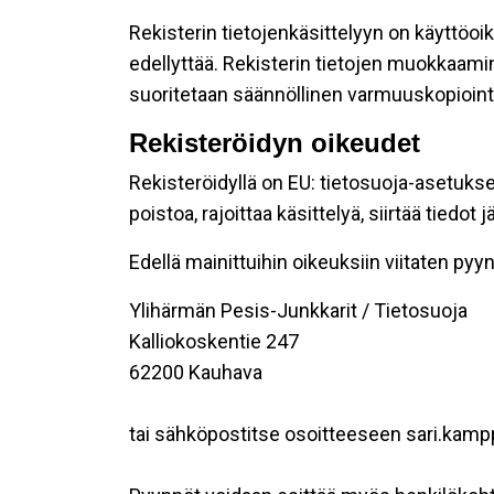
Rekisterin tietojenkäsittelyyn on käyttöoik
edellyttää. Rekisterin tietojen muokkaami
suoritetaan säännöllinen varmuuskopiointi
Rekisteröidyn oikeudet
Rekisteröidyllä on EU: tietosuoja-asetukse
poistoa, rajoittaa käsittelyä, siirtää tiedo
Edellä mainittuihin oikeuksiin viitaten pyynn
Ylihärmän Pesis-Junkkarit / Tietosuoja
Kalliokoskentie 247
62200 Kauhava
tai sähköpostitse osoitteeseen sari.kam