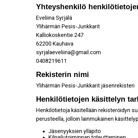
Yhteyshenkilö henkilötietoje
Eveliina Syrjälä
Ylihärmän Pesis-Junkkarit
Kalliokoskentie 247
62200 Kauhava
syrjalaeveliina@gmail.com
0408219611
Rekisterin nimi
Ylihärmän Pesis-Junkkarit jäsenrekisteri
Henkilötietojen käsittelyn ta
Henkilötietoja käsitellään rekisteröidyn 
perusteella, jolloin lainmukainen käsittelyp
Jäsenyyksien ylläpito
Kilpailutoiminnan toteuttaminen