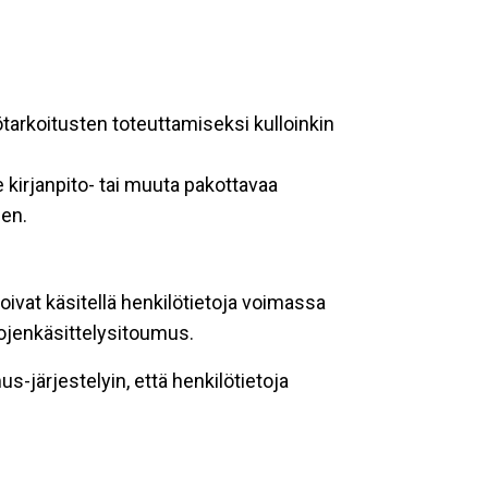
ötarkoitusten toteuttamiseksi kulloinkin
 kirjanpito- tai muuta pakottavaa
een.
oivat käsitellä henkilötietoja voimassa
tojenkäsittelysitoumus.
-järjestelyin, että henkilötietoja