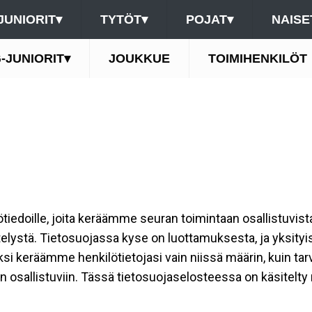
JUNIORIT
▾
TYTÖT
▾
POJAT
▾
NAISE
-JUNIORIT
▾
JOUKKUE
TOIMIHENKILÖT
ilötiedoille, joita keräämme seuran toimintaan osallistuvist
ttelystä. Tietosuojassa kyse on luottamuksesta, ja yksity
ksi keräämme henkilötietojasi vain niissä määrin, kuin ta
allistuviin. Tässä tietosuojaselosteessa on käsitelty nii