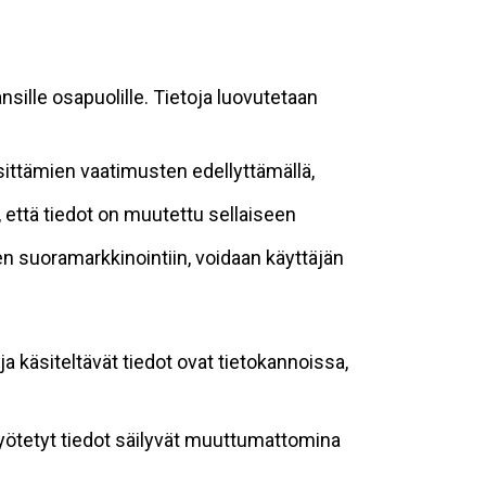
sille osapuolille. Tietoja luovutetaan
sittämien vaatimusten edellyttämällä,
n, että tiedot on muutettu sellaiseen
suoramarkkinointiin, voidaan käyttäjän
ja käsiteltävät tiedot ovat tietokannoissa,
 syötetyt tiedot säilyvät muuttumattomina