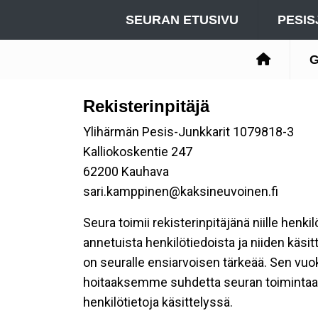
SEURAN ETUSIVU
PESIS
G
Rekisterinpitäjä
Ylihärmän Pesis-Junkkarit 1079818-3
Kalliokoskentie 247
62200 Kauhava
sari.kamppinen@kaksineuvoinen.fi
Seura toimii rekisterinpitäjänä niille henk
annetuista henkilötiedoista ja niiden käsi
on seuralle ensiarvoisen tärkeää. Sen vuo
hoitaaksemme suhdetta seuran toimintaan os
henkilötietoja käsittelyssä.