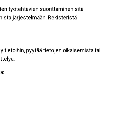
oiden työtehtävien suorittaminen sitä
ista järjestelmään. Rekisteristä
tietoihin, pyytää tietojen oikaisemista tai
ttelyä.
a: