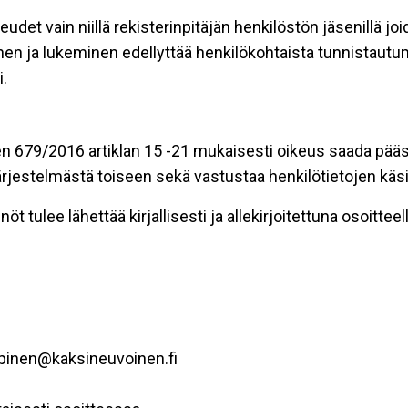
eudet vain niillä rekisterinpitäjän henkilöstön jäsenillä j
nen ja lukeminen edellyttää henkilökohtaista tunnistautum
.
n 679/2016 artiklan 15 -21 mukaisesti oikeus saada pääsy 
t järjestelmästä toiseen sekä vastustaa henkilötietojen käsi
öt tulee lähettää kirjallisesti ja allekirjoitettuna osoitteell
ppinen@kaksineuvoinen.fi