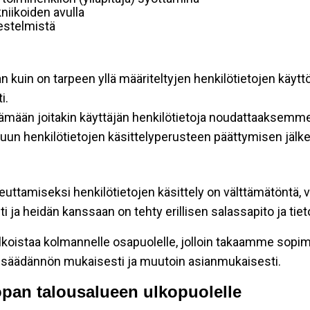
niikoiden avulla
rjestelmistä
an kuin on tarpeen yllä määriteltyjen henkilötietojen käytt
i.
ttämään joitakin käyttäjän henkilötietoja noudattaaksemme
un henkilötietojen käsittelyperusteen päättymisen jälk
teuttamiseksi henkilötietojen käsittely on välttämätöntä, v
 ja heidän kanssaan on tehty erillisen salassapito ja tie
koistaa kolmannelle osapuolelle, jolloin takaamme sopimus
insäädännön mukaisesti ja muutoin asianmukaisesti.
oopan talousalueen ulkopuolelle