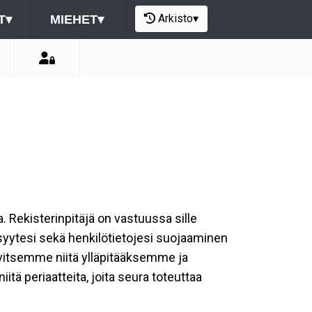
Arkisto
▾
T
▾
MIEHET
▾
a. Rekisterinpitäjä on vastuussa sille
isyytesi sekä henkilötietojesi suojaaminen
rvitsemme niitä ylläpitääksemme ja
tä periaatteita, joita seura toteuttaa