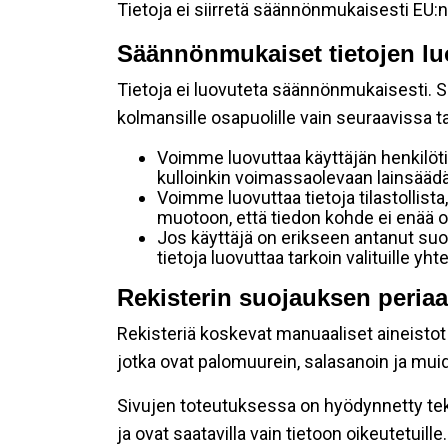
Tietoja ei siirretä säännönmukaisesti EU:n
Säännönmukaiset tietojen lu
Tietoja ei luovuteta säännönmukaisesti. Se
kolmansille osapuolille vain seuraavissa 
Voimme luovuttaa käyttäjän henkilöti
kulloinkin voimassaolevaan lainsäädän
Voimme luovuttaa tietoja tilastollista,
muotoon, että tiedon kohde ei enää ol
Jos käyttäjä on erikseen antanut s
tietoja luovuttaa tarkoin valituille y
Rekisterin suojauksen periaa
Rekisteriä koskevat manuaaliset aineistot s
jotka ovat palomuurein, salasanoin ja muid
Sivujen toteutuksessa on hyödynnetty tekni
ja ovat saatavilla vain tietoon oikeutetuille.