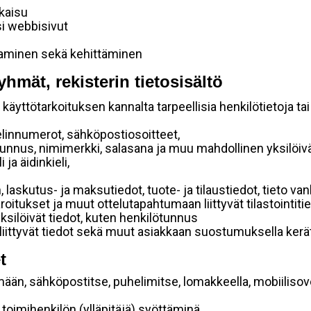
lkaisu
si webbisivut
taminen sekä kehittäminen
yhmät, rekisterin tietosisältö
käyttötarkoituksen kannalta tarpeellisia henkilötietoja tai
elinnumerot, sähköpostiosoitteet,
ätunnus, nimimerkki, salasana ja muu mahdollinen yksilöiv
ja äidinkieli,
, laskutus- ja maksutiedot, tuote- ja tilaustiedot, tieto
 varoitukset ja muut ottelutapahtumaan liittyvät tilastointiti
yksilöivät tiedot, kuten henkilötunnus
 liittyvät tiedot sekä muut asiakkaan suostumuksella kerät
t
mään, sähköpostitse, puhelimitse, lomakkeella, mobiilisove
i toimihenkilön (ylläpitäjä) syöttäminä