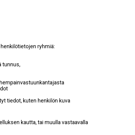
 henkilötietojen ryhmiä:
ä tunnus,
 vanhempainvastuunkantajasta
edot
yt tiedot, kuten henkilön kuva
lluksen kautta, tai muulla vastaavalla