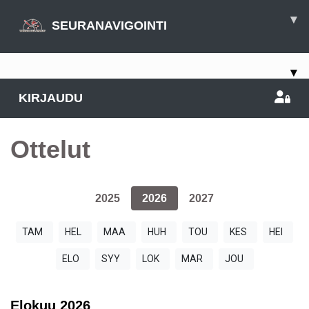
▾
SEURANAVIGOINTI
▾
KIRJAUDU
Ottelut
2025
2026
2027
TAM
HEL
MAA
HUH
TOU
KES
HEI
ELO
SYY
LOK
MAR
JOU
Elokuu
2026