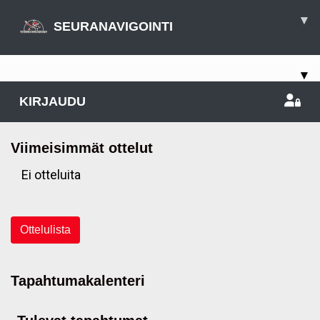
▾
SEURANAVIGOINTI
▾
KIRJAUDU
Viimeisimmät ottelut
Ei otteluita
Ottelulista
Tapahtumakalenteri