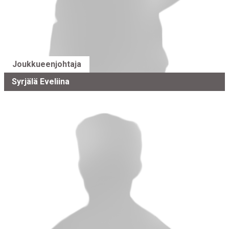
Joukkueenjohtaja
Syrjälä Eveliina