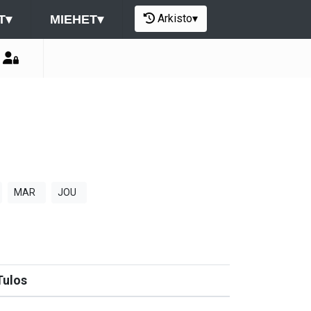
Arkisto
▾
T
▾
MIEHET
▾
MAR
JOU
Tulos