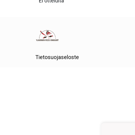
Ei otteluita
Tietosuojaseloste