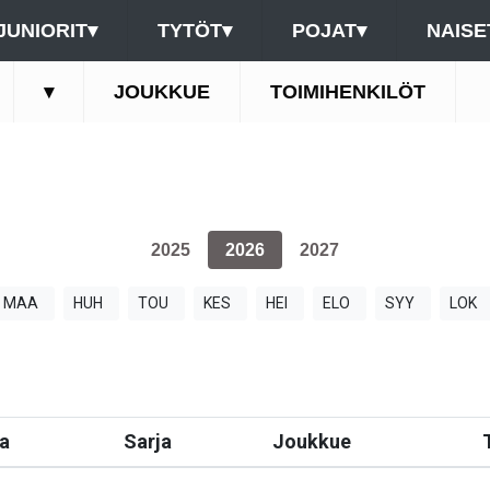
JUNIORIT
▾
TYTÖT
▾
POJAT
▾
NAISE
▾
JOUKKUE
TOIMIHENKILÖT
2025
2026
2027
MAA
HUH
TOU
KES
HEI
ELO
SYY
LOK
a
Sarja
Joukkue