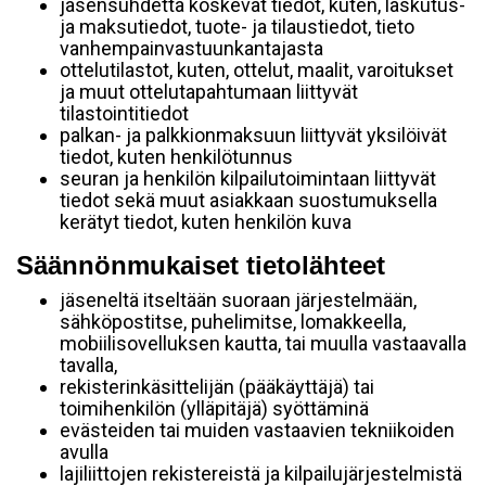
jäsensuhdetta koskevat tiedot, kuten, laskutus-
ja maksutiedot, tuote- ja tilaustiedot, tieto
vanhempainvastuunkantajasta
ottelutilastot, kuten, ottelut, maalit, varoitukset
ja muut ottelutapahtumaan liittyvät
tilastointitiedot
palkan- ja palkkionmaksuun liittyvät yksilöivät
tiedot, kuten henkilötunnus
seuran ja henkilön kilpailutoimintaan liittyvät
tiedot sekä muut asiakkaan suostumuksella
kerätyt tiedot, kuten henkilön kuva
Säännönmukaiset tietolähteet
jäseneltä itseltään suoraan järjestelmään,
sähköpostitse, puhelimitse, lomakkeella,
mobiilisovelluksen kautta, tai muulla vastaavalla
tavalla,
rekisterinkäsittelijän (pääkäyttäjä) tai
toimihenkilön (ylläpitäjä) syöttäminä
evästeiden tai muiden vastaavien tekniikoiden
avulla
lajiliittojen rekistereistä ja kilpailujärjestelmistä