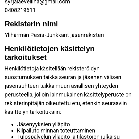
syrjalaeveliina@gmail.com
0408219611
Rekisterin nimi
Ylihärmän Pesis-Junkkarit jäsenrekisteri
Henkilötietojen käsittelyn
tarkoitukset
Henkilötietoja käsitellään rekisteröidyn
suostumuksen taikka seuran ja jäsenen välisen
jäsensuhteen taikka muun asiallisen yhteyden
perusteella, jolloin lainmukainen käsittelyperuste on
rekisterinpitäjän oikeutettu etu, etenkin seuraaviin
käsittelyn tarkoituksiin:
Jäsenyyksien ylläpito
Kilpailutoiminnan toteuttaminen
Tulospalvelun ylläpito ja tilastojen julkaisu