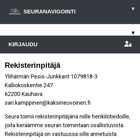
▾
SEURANAVIGOINTI
▾
KIRJAUDU
Rekisterinpitäjä
Ylihärmän Pesis-Junkkarit 1079818-3
Kalliokoskentie 247
62200 Kauhava
sari.kamppinen@kaksineuvoinen.fi
Seura toimii rekisterinpitäjänä niille henkilötiedoille,
joita keräämme seuran toimintaan osallistuvista.
Rekisterinpitäjä on vastuussa sille annetuista