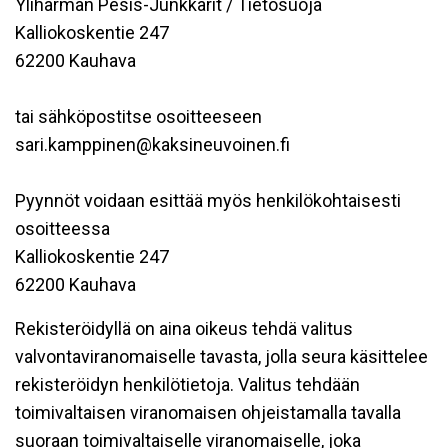
Ylihärmän Pesis-Junkkarit / Tietosuoja
Kalliokoskentie 247
62200 Kauhava
tai sähköpostitse osoitteeseen
sari.kamppinen@kaksineuvoinen.fi
Pyynnöt voidaan esittää myös henkilökohtaisesti
osoitteessa
Kalliokoskentie 247
62200 Kauhava
Rekisteröidyllä on aina oikeus tehdä valitus
valvontaviranomaiselle tavasta, jolla seura käsittelee
rekisteröidyn henkilötietoja. Valitus tehdään
toimivaltaisen viranomaisen ohjeistamalla tavalla
suoraan toimivaltaiselle viranomaiselle, joka