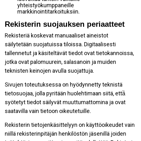
yhteistyökumppaneille
markkinointitarkoituksiin.
Rekisterin suojauksen periaatteet
Rekisteriä koskevat manuaaliset aineistot
säilytetään suojatuissa tiloissa. Digitaalisesti
tallennetut ja käsiteltävät tiedot ovat tietokannoissa,
jotka ovat palomuurein, salasanoin ja muiden
teknisten keinojen avulla suojattuja.
Sivujen toteutuksessa on hyödynnetty teknistä
tietosuojaa, jolla pyritään huolehtimaan siitä, että̈
syötetyt tiedot säilyvät muuttumattomina ja ovat
saatavilla vain tietoon oikeutetuille.
Rekisterin tietojenkäsittelyyn on käyttöoikeudet vain
niillä rekisterinpitäjän henkilöstön jäsenillä joiden