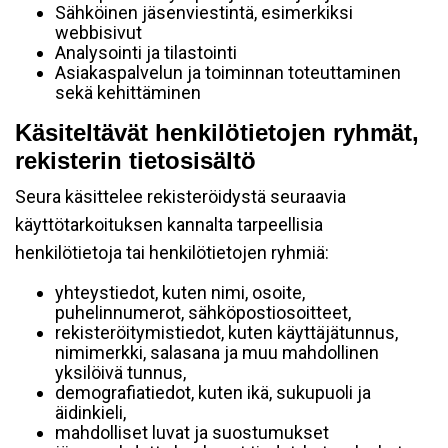
Sähköinen jäsenviestintä, esimerkiksi
webbisivut
Analysointi ja tilastointi
Asiakaspalvelun ja toiminnan toteuttaminen
sekä kehittäminen
Käsiteltävät henkilötietojen ryhmät,
rekisterin tietosisältö
Seura käsittelee rekisteröidystä seuraavia
käyttötarkoituksen kannalta tarpeellisia
henkilötietoja tai henkilötietojen ryhmiä:
yhteystiedot, kuten nimi, osoite,
puhelinnumerot, sähköpostiosoitteet,
rekisteröitymistiedot, kuten käyttäjätunnus,
nimimerkki, salasana ja muu mahdollinen
yksilöivä tunnus,
demografiatiedot, kuten ikä, sukupuoli ja
äidinkieli,
mahdolliset luvat ja suostumukset