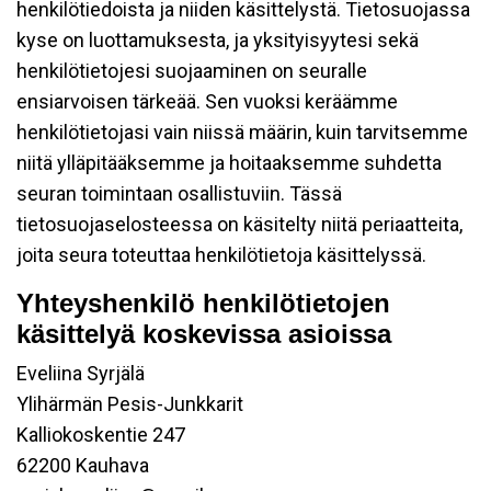
henkilötiedoista ja niiden käsittelystä. Tietosuojassa
kyse on luottamuksesta, ja yksityisyytesi sekä
henkilötietojesi suojaaminen on seuralle
ensiarvoisen tärkeää. Sen vuoksi keräämme
henkilötietojasi vain niissä määrin, kuin tarvitsemme
niitä ylläpitääksemme ja hoitaaksemme suhdetta
seuran toimintaan osallistuviin. Tässä
tietosuojaselosteessa on käsitelty niitä periaatteita,
joita seura toteuttaa henkilötietoja käsittelyssä.
Yhteyshenkilö henkilötietojen
käsittelyä koskevissa asioissa
Eveliina Syrjälä
Ylihärmän Pesis-Junkkarit
Kalliokoskentie 247
62200 Kauhava