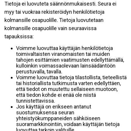
Tietoja ei luovuteta säännönmukaisesti. Seura ei
myy tai vuokraa rekisteröidyn henkilötietoja
kolmansille osapuolille. Tietoja luovutetaan
kolmansille osapuolille vain seuraavissa
tapauksissa:
Voimme luovuttaa käyttäjän henkilötietoja
toimivaltaisten viranomaisten tai muiden
tahojen esittämien vaatimusten edellyttämällä,
kulloinkin voimassaolevaan lainsäädäntöön
perustuvalla, tavalla.
Voimme luovuttaa tietoja tilastollista, tieteellistä
tai historiallista tutkimusta varten edellyttäen,
että tiedot on muutettu sellaiseen muotoon,
että tiedon kohde ei enää ole niistä
tunnistettavissa.
Jos käyttäjä on erikseen antanut
suostumuksensa seuran
yhteistyökumppaneiden sähköiseen
suoramarkkinointiin, voidaan käyttäjän tietoja
luovuttaa tarkoin valituille