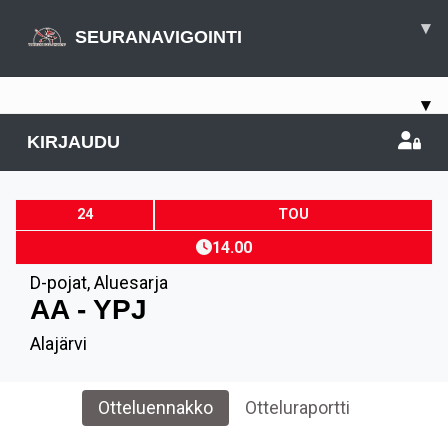
▾
SEURANAVIGOINTI
▾
KIRJAUDU
24
TOU
14.00
D-pojat
,
Aluesarja
AA - YPJ
Alajärvi
Otteluennakko
Otteluraportti