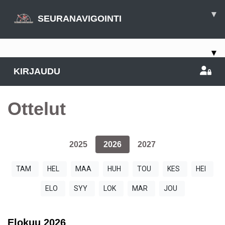
▾
SEURANAVIGOINTI
▾
KIRJAUDU
Ottelut
2025
2026
2027
TAM
HEL
MAA
HUH
TOU
KES
HEI
ELO
SYY
LOK
MAR
JOU
Elokuu
2026