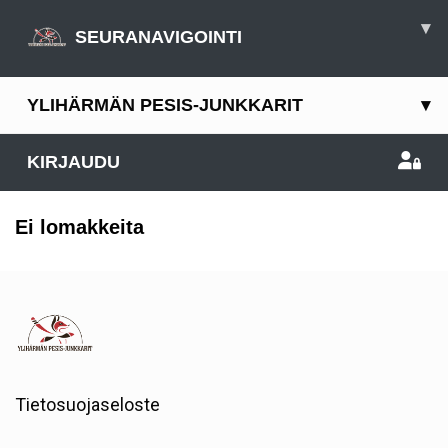
▾
SEURANAVIGOINTI
YLIHÄRMÄN PESIS-JUNKKARIT
▾
KIRJAUDU
Ei lomakkeita
Tietosuojaseloste