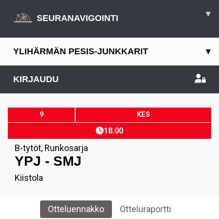
▾
SEURANAVIGOINTI
YLIHÄRMÄN PESIS-JUNKKARIT
▾
KIRJAUDU
9
KES
18.00
B-tytöt
,
Runkosarja
YPJ - SMJ
Kiistola
Otteluennakko
Otteluraportti