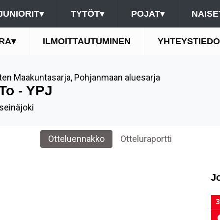
JUNIORIT
▾
TYTÖT
▾
POJAT
▾
NAISE
RA
▾
ILMOITTAUTUMINEN
YHTEYSTIEDO
ten Maakuntasarja
,
Pohjanmaan aluesarja
To - YPJ
seinäjoki
Otteluennakko
Otteluraportti
J
3