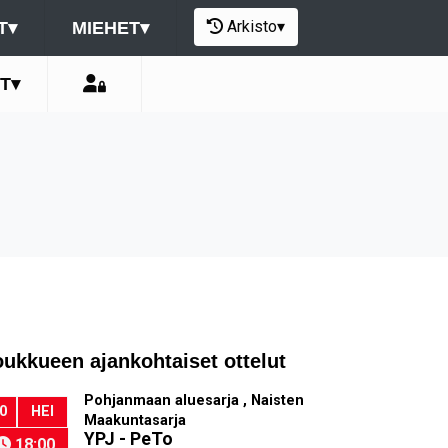
Arkisto
▾
T
▾
MIEHET
▾
T
▾
oukkueen ajankohtaiset ottelut
Pohjanmaan aluesarja , Naisten
0
HEI
Maakuntasarja
YPJ - PeTo
18:00