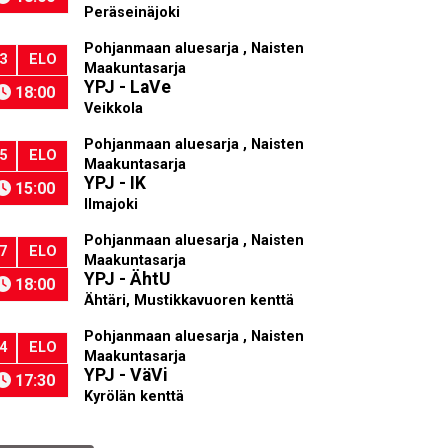
Peräseinäjoki
Pohjanmaan aluesarja , Naisten
3
ELO
Maakuntasarja
YPJ - LaVe
18:00
Veikkola
Pohjanmaan aluesarja , Naisten
5
ELO
Maakuntasarja
YPJ - IK
15:00
Ilmajoki
Pohjanmaan aluesarja , Naisten
7
ELO
Maakuntasarja
YPJ - ÄhtU
18:00
Ähtäri, Mustikkavuoren kenttä
Pohjanmaan aluesarja , Naisten
4
ELO
Maakuntasarja
YPJ - VäVi
17:30
Kyrölän kenttä