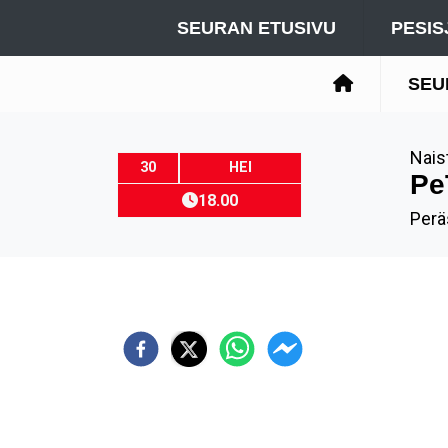
SEURAN ETUSIVU
PESIS
SEU
Nais
30
HEI
Pe
18.00
Perä