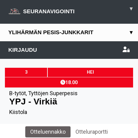
▾
SEURANAVIGOINTI
YLIHÄRMÄN PESIS-JUNKKARIT
▾
KIRJAUDU
3
HEI
18.00
B-tytöt
,
Tyttöjen Superpesis
YPJ - Virkiä
Kiistola
Otteluennakko
Otteluraportti