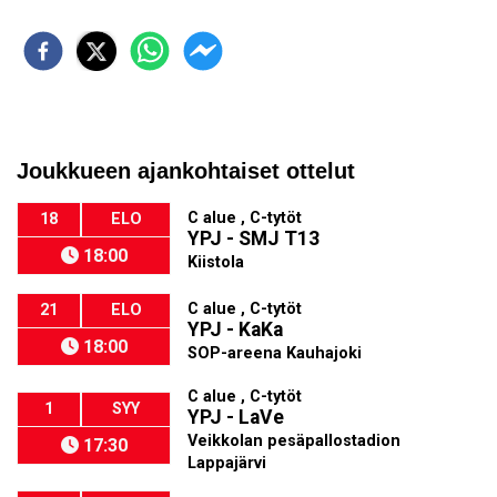
Joukkueen ajankohtaiset ottelut
C alue , C-tytöt
18
ELO
YPJ - SMJ T13
18:00
Kiistola
C alue , C-tytöt
21
ELO
YPJ - KaKa
18:00
SOP-areena Kauhajoki
C alue , C-tytöt
1
SYY
YPJ - LaVe
Veikkolan pesäpallostadion
17:30
Lappajärvi