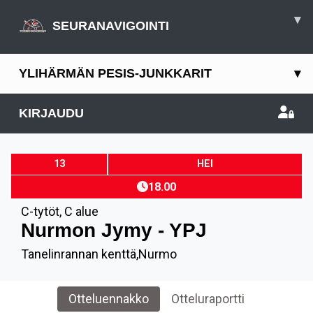
▾
SEURANAVIGOINTI
YLIHÄRMÄN PESIS-JUNKKARIT
▾
KIRJAUDU
13
HEI
18.00
C-tytöt
,
C alue
Nurmon Jymy - YPJ
Tanelinrannan kenttä,Nurmo
Otteluennakko
Otteluraportti